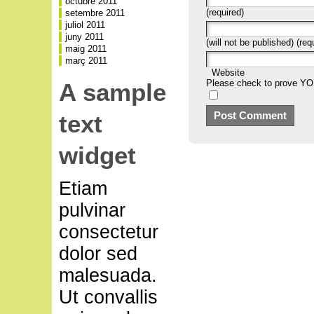
octubre 2011
(required)
setembre 2011
juliol 2011
juny 2011
(will not be published) (req
maig 2011
març 2011
Website
Please check to prove Y
A sample
text
widget
Etiam
pulvinar
consectetur
dolor sed
malesuada.
Ut convallis