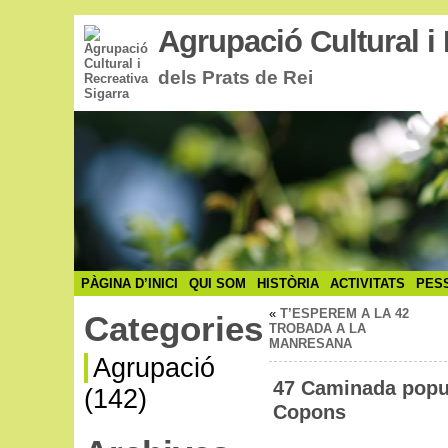
Agrupació Cultural i 
dels Prats de Rei
PÀGINA D’INICI
QUI SOM
HISTÒRIA
ACTIVITATS
PES
«
T’ESPEREM A LA 42
Categories
TROBADA A LA
MANRESANA
Agrupació
47 Caminada popul
(142)
Copons