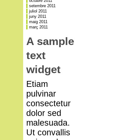
octubre 2011
setembre 2011
juliol 2011
juny 2011
maig 2011
març 2011
A sample
text
widget
Etiam
pulvinar
consectetur
dolor sed
malesuada.
Ut convallis