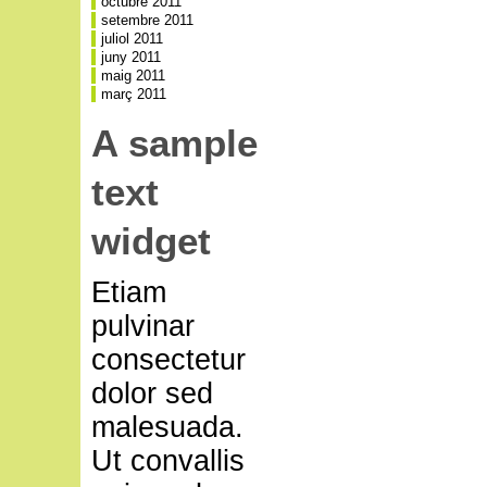
octubre 2011
setembre 2011
juliol 2011
juny 2011
maig 2011
març 2011
A sample
text
widget
Etiam
pulvinar
consectetur
dolor sed
malesuada.
Ut convallis