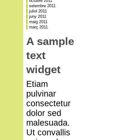
octubre 2011
setembre 2011
juliol 2011
juny 2011
maig 2011
març 2011
A sample
text
widget
Etiam
pulvinar
consectetur
dolor sed
malesuada.
Ut convallis