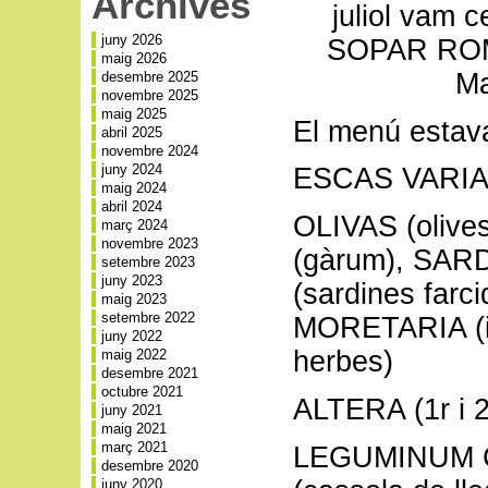
Archives
juliol vam c
juny 2026
SOPAR ROMÀ
maig 2026
Ma
desembre 2025
novembre 2025
maig 2025
El menú estava
abril 2025
novembre 2024
juny 2024
ESCAS VARIAS 
maig 2024
abril 2024
OLIVAS (oliv
març 2024
novembre 2023
(gàrum), SA
setembre 2023
juny 2023
(sardines farc
maig 2023
setembre 2022
MORETARIA (i 
juny 2022
herbes)
maig 2022
desembre 2021
octubre 2021
ALTERA (1r i 2
juny 2021
maig 2021
març 2021
LEGUMINUM
desembre 2020
juny 2020