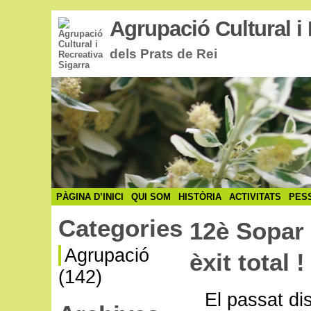
Agrupació Cultural i 
dels Prats de Rei
PÀGINA D’INICI
QUI SOM
HISTÒRIA
ACTIVITATS
PES
Categories
12è Sopar
Agrupació
èxit total !
(142)
El passat di