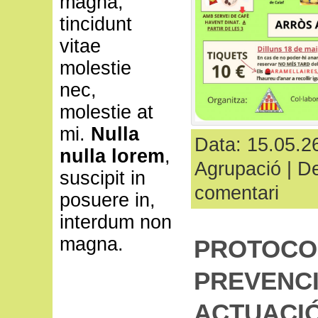
magna,
tincidunt
vitae
molestie
nec,
molestie at
mi.
Nulla
Data: 15.05.26
nulla lorem
,
Agrupació
|
De
suscipit in
comentari
posuere in,
interdum non
magna.
PROTOCOL
PREVENCI
ACTUACI