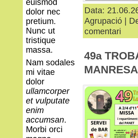
euismod
Data: 21.06.26
dolor nec
Agrupació
|
De
pretium.
Nunc ut
comentari
tristique
massa.
49a TROB
Nam sodales
MANRESA
mi vitae
dolor
ullamcorper
et vulputate
enim
accumsan
.
Morbi orci