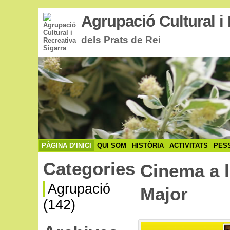
Agrupació Cultural i 
dels Prats de Rei
PÀGINA D’INICI
QUI SOM
HISTÒRIA
ACTIVITATS
PES
Categories
Cinema a l
Agrupació
Major
(142)