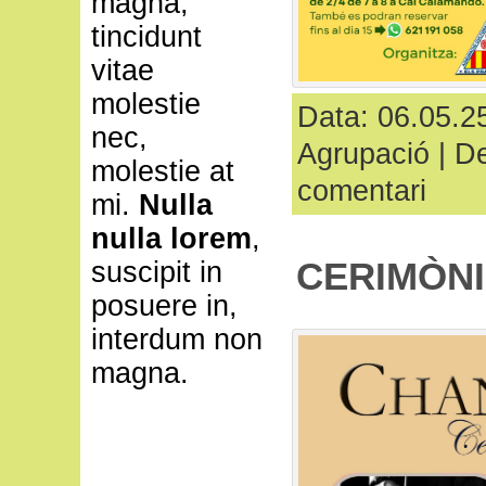
magna,
tincidunt
vitae
molestie
Data: 06.05.25
nec,
Agrupació
|
De
molestie at
comentari
mi.
Nulla
nulla lorem
,
CERIMÒNI
suscipit in
posuere in,
interdum non
magna.