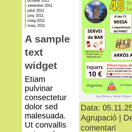
octubre 2011
setembre 2011
juliol 2011
juny 2011
maig 2011
març 2011
A sample
text
widget
Etiam
pulvinar
consectetur
Azul Rosa y Verde Póster d
dolor sed
Data: 05.11.25
malesuada.
Agrupació
|
De
Ut convallis
comentari