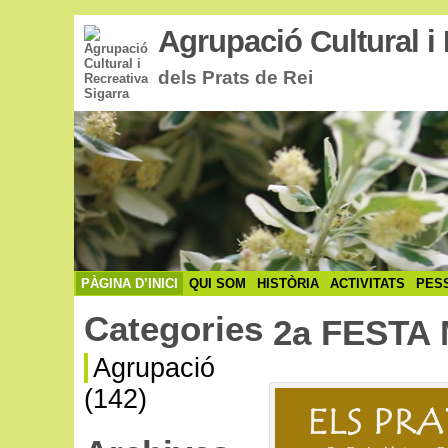
Agrupació Cultural i 
dels Prats de Rei
PÀGINA D’INICI
QUI SOM
HISTÒRIA
ACTIVITATS
PES
Categories
2a FESTA
Agrupació
(142)