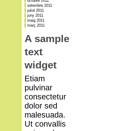
octubre 2011
setembre 2011
juliol 2011
juny 2011
maig 2011
març 2011
A sample
text
widget
Etiam
pulvinar
consectetur
dolor sed
malesuada.
Ut convallis