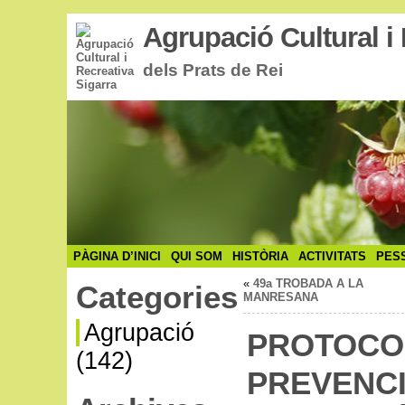
Agrupació Cultural i 
dels Prats de Rei
PÀGINA D’INICI
QUI SOM
HISTÒRIA
ACTIVITATS
PES
«
49a TROBADA A LA
Categories
MANRESANA
Agrupació
PROTOCOL
(142)
PREVENCI