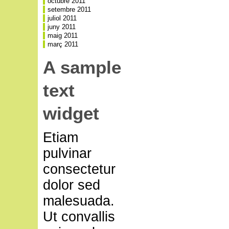
octubre 2011
setembre 2011
juliol 2011
juny 2011
maig 2011
març 2011
A sample
text
widget
Etiam
pulvinar
consectetur
dolor sed
malesuada.
Ut convallis